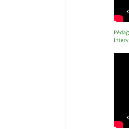
Pédago
Inter