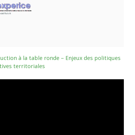
uction à la table ronde – Enjeux des politiques
ives territoriales