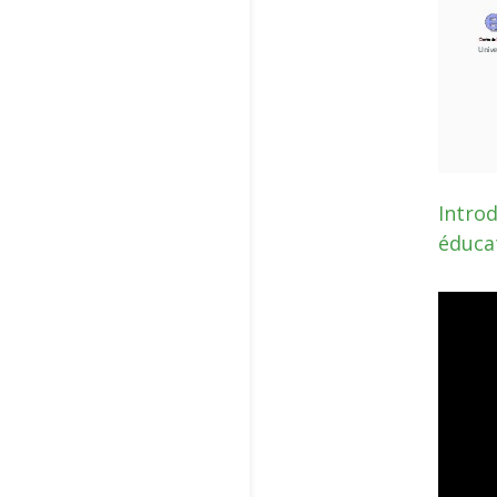
Introd
éducat