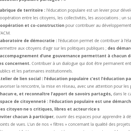
abrique de territoire :
l’éducation populaire est un levier pour dé
oopération entre les citoyens, les collectivités, les associations ; un 
coopération et co-construction
pour contribuer au développement 
’ACM.
Laboratoire de démocratie :
l’éducation permet de contribuer à l’él
ermettre aux citoyens d’agir sur les politiques publiques ;
des démarc
l’accompagnement d’une gouvernance permettant à chacun de 
es concernent.
Contribuer à un dialogue qui doit être permanent entr
ublics et les partenaires institutionnels.
telier de lien social : l’éducation populaire c’est l’éducation p
avoriser la rencontre, la mise en réseau, avec une attention pour les p
hacun·e, et reconnaître l’apport de savoirs partagés,
dans le c
space de citoyenneté : l’éducation populaire est une démarc
es citoyen·ne·s critiques, libres et acteur·rice·s
nviter chacun à participer
, ouvrir des espaces pour apprendre à déba
oints de vues. L’un de nos « filtres » concernant la qualité des projets