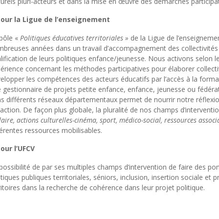
turels pluri-acteurs et dans la mise en œuvre des démarches participat
our la Ligue de l’enseignement
pôle «
Politiques éducatives territoriales »
de la Ligue de l’enseignem
breuses années dans un travail d’accompagnement des collectivités ter
lification de leurs politiques enfance/jeunesse. Nous activons selon l
érience concernant les méthodes participatives pour élaborer collecti
elopper les compétences des acteurs éducatifs par l’accès à la formati
 gestionnaire de projets petite enfance, enfance, jeunesse ou fédérat
s différents réseaux départementaux permet de nourrir notre réflexio
l’action. De façon plus globale, la pluralité de nos champs d’interventi
laire, actions culturelles-cinéma, sport, médico-social, ressources assoc
férentes ressources mobilisables.
our l’UFCV
possibilité de par ses multiples champs d’intervention de faire des p
itiques publiques territoriales, séniors, inclusion, insertion sociale et
ritoires dans la recherche de cohérence dans leur projet politique.