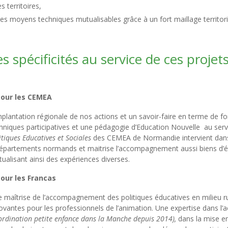
es territoires,
es moyens techniques mutualisables grâce à un fort maillage territori
es spécificités au service de ces projet
Pour les CEMEA
mplantation régionale de nos actions et un savoir-faire en terme de 
hniques participatives et une pédagogie d’Education Nouvelle au servi
itiques Educatives et Sociales
des CEMEA de Normandie intervient dans
épartements normands et maitrise l’accompagnement aussi biens d’él
ualisant ainsi des expériences diverses.
our les Francas
 maîtrise de l’accompagnement des politiques éducatives en milieu ru
ovantes pour les professionnels de l’animation. Une expertise dans l’a
ordination petite enfance dans la Manche depuis 2014),
dans la mise en