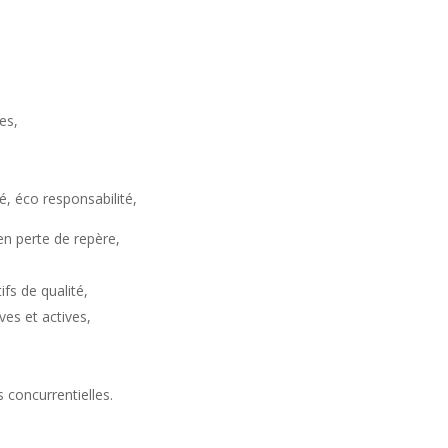
es,
té, éco responsabilité,
 en perte de repère,
ifs de qualité,
es et actives,
s concurrentielles.