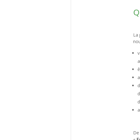
Q
La 
nou
v
a
ê
a
d
d
d
a
De 
«
E