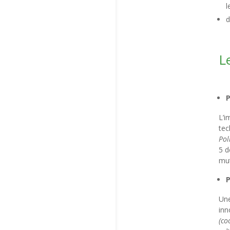
l
d
L
L’i
tec
Pol
5 d
mut
P
Une
inn
(co