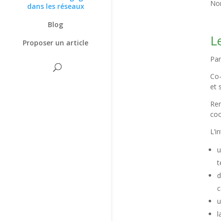
Nor
dans les réseaux
Blog
L
Proposer un article
Par
Co-
et 
Ren
coo
L’i
u
t
d
c
u
l