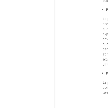
cul
P
Le 
nom
qua
exp
dév
que
dan
et 
sco
dif
P
La 
pol
ter