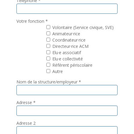
Téléphone
*
Votre fonction
*
Volontaire (Service civique, SVE)
Animateur·rice
Coordinateur·rice
Directeur·rice ACM
Elu·e associatif
Elu·e collectivité
Référent périscolaire
Autre
Nom de la structure/employeur
*
Adresse
*
Adresse 2