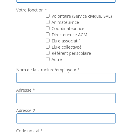
Votre fonction
*
Volontaire (Service civique, SVE)
Animateur·rice
Coordinateur·rice
Directeur·rice ACM
Elu·e associatif
Elu·e collectivité
Référent périscolaire
Autre
Nom de la structure/employeur
*
Adresse
*
Adresse 2
Code postal
*